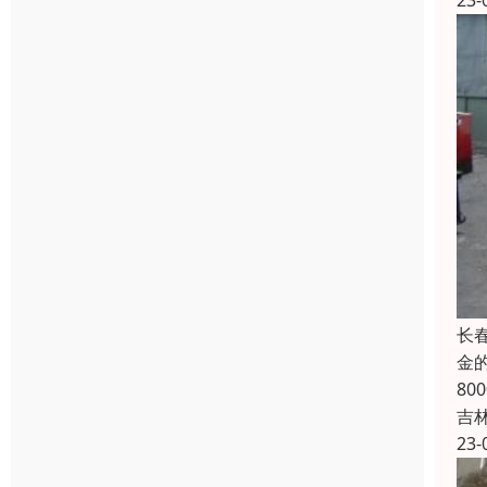
23-
长
金
8
吉
23-