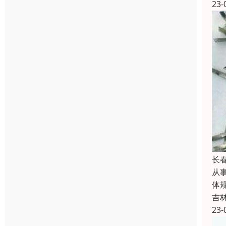
23-
长
从
体
吉
23-