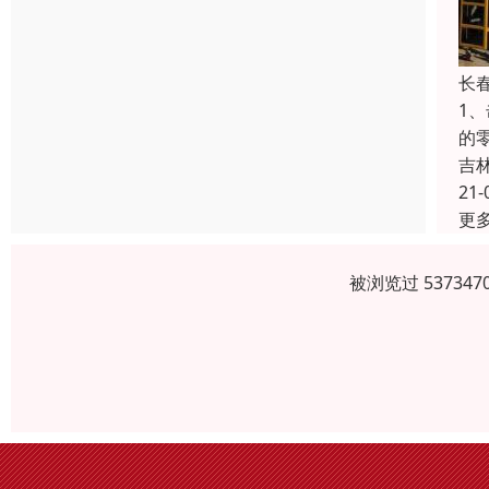
长
1
的
吉
21-
更
被浏览过 5373