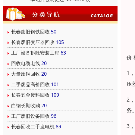
长春废旧钢铁回收
50
长春废旧变压器回收
105
工厂设备拆除安装工程
63
价
回收电缆电线
20
1
大量废铜回收
20
压
二手废品高价回收
101
长春五金废料回收
109
2
白钢长期收购
20
务
工厂废旧设备回收
96
3
长春回收二手发电机
89