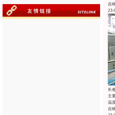
吉
23-
长
主
温
吉