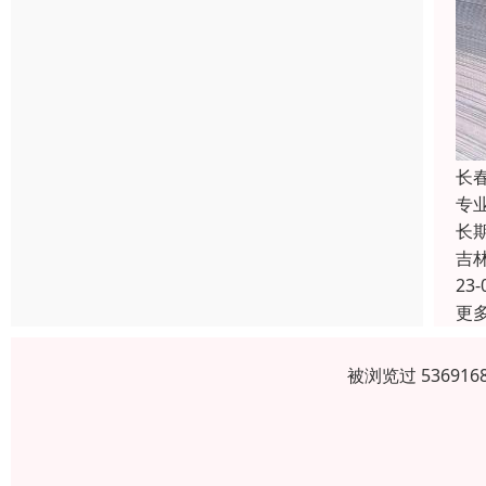
长
专
长
吉
23-
更
被浏览过 5369