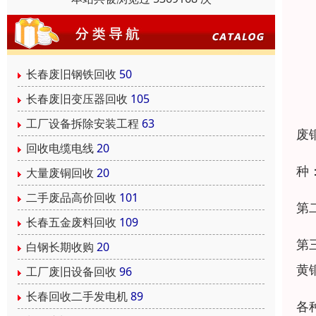
长春废旧钢铁回收
50
长春废旧变压器回收
105
工厂设备拆除安装工程
63
废
回收电缆电线
20
种
大量废铜回收
20
二手废品高价回收
101
第
长春五金废料回收
109
第
白钢长期收购
20
黄
工厂废旧设备回收
96
长春回收二手发电机
89
各