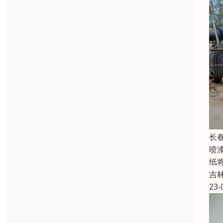
长
喷
纸
吉
23-