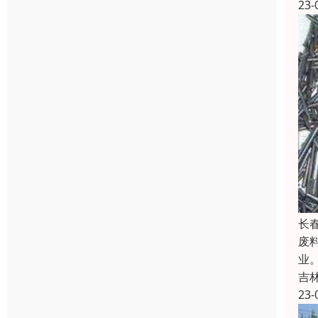
23-
长
废
业
吉
23-