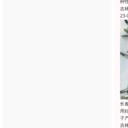
种
吉
23-
长
用
子
吉