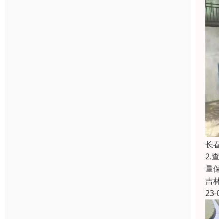
长
2
量
吉
23-