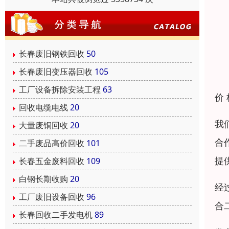
长春废旧钢铁回收
50
长春废旧变压器回收
105
工厂设备拆除安装工程
63
价
回收电缆电线
20
我
大量废铜回收
20
合
二手废品高价回收
101
提
长春五金废料回收
109
白钢长期收购
20
经
工厂废旧设备回收
96
合
长春回收二手发电机
89