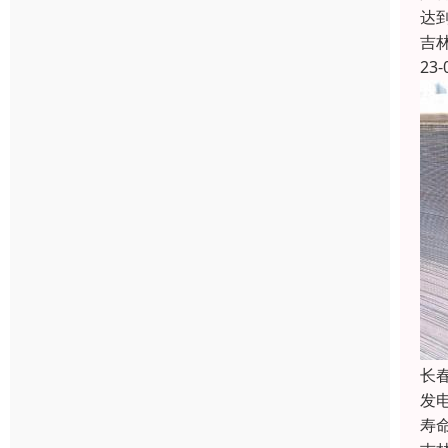
达
吉
23-
长
发
寿