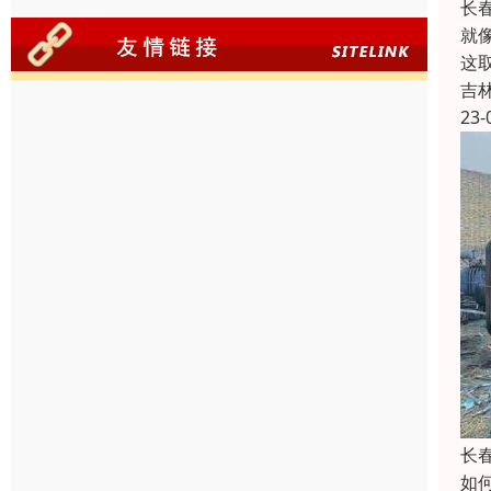
长
就
这
吉
23-
长
如