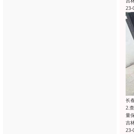
吉
23-
长
2
量
吉
23-