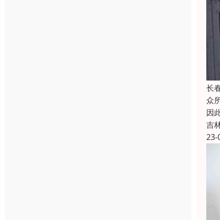
长
众
因
吉
23-