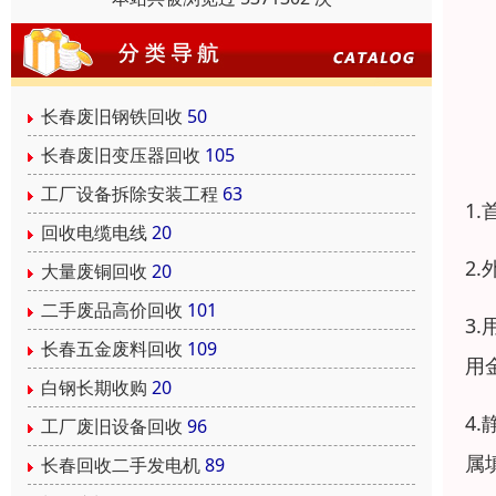
长春废旧钢铁回收
50
长春废旧变压器回收
105
工厂设备拆除安装工程
63
1
回收电缆电线
20
2
大量废铜回收
20
二手废品高价回收
101
3
长春五金废料回收
109
用
白钢长期收购
20
4
工厂废旧设备回收
96
属
长春回收二手发电机
89