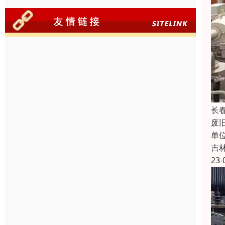
长
废
单
吉
23-