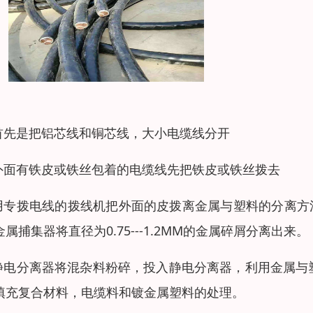
.首先是把铝芯线和铜芯线，大小电缆线分开
.外面有铁皮或铁丝包着的电缆线先把铁皮或铁丝拨去
.用专拨电线的拨线机把外面的皮拨离金属与塑料的分离方
金属捕集器将直径为0.75---1.2MM的金属碎屑分离出来。
.静电分离器将混杂料粉碎，投入静电分离器，利用金属
填充复合材料，电缆料和镀金属塑料的处理。