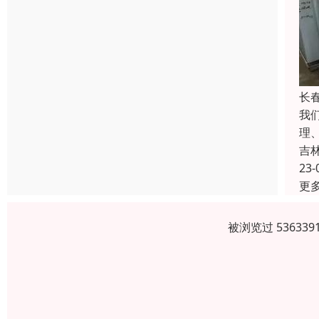
长
我
理
吉
23-
更
被浏览过 5363