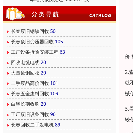
长春废旧钢铁回收
50
长春废旧变压器回收
105
工厂设备拆除安装工程
63
价
回收电缆电线
20
2
大量废铜回收
20
就
二手废品高价回收
101
械
长春五金废料回收
109
白钢长期收购
20
3
工厂废旧设备回收
96
较
长春回收二手发电机
89