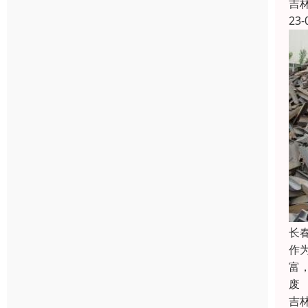
吉
23-
长
作
富
废
吉