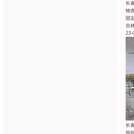
长
物
固
吉
23-
长
拆