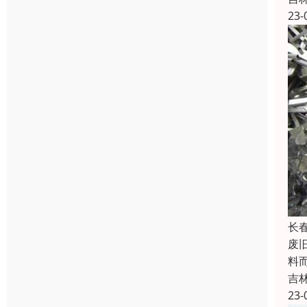
23-
长
废
料
吉
23-