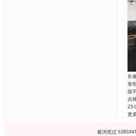
长
发
据
吉
23-
更
被浏览过 5385