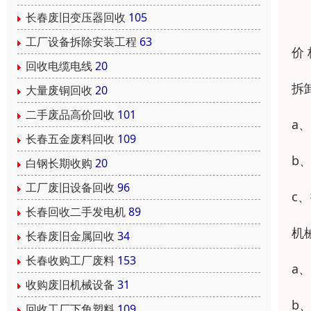
长春废旧变压器回收
105
工厂设备拆除安装工程
63
价
回收电缆电线
20
拆
大量废铜回收
20
二手废品高价回收
101
a
长春五金废料回收
109
b
白钢长期收购
20
工厂废旧设备回收
96
c
长春回收二手发电机
89
机
长春废旧金属回收
34
长春收购工厂废料
153
a
收购废旧机械设备
31
b
回收工厂下角塑料
109