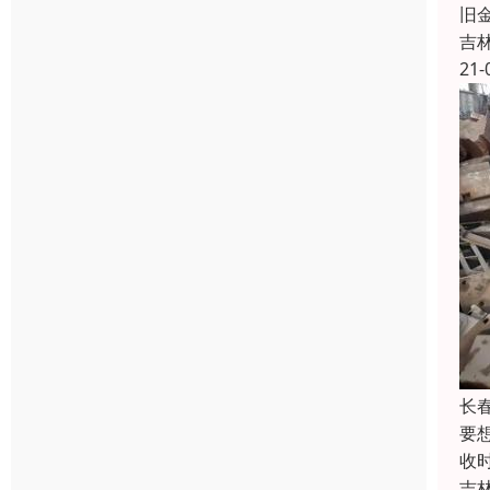
旧
吉
21-
长
要
收
吉