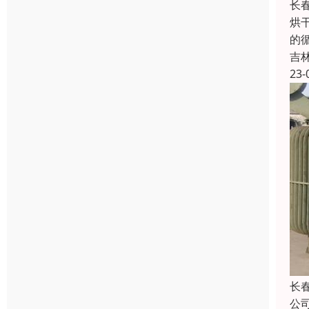
长
烘
的
吉
23-
长
公