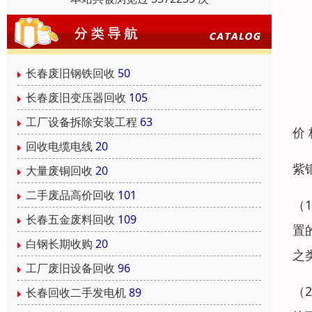
长春废旧钢铁回收
50
长春废旧变压器回收
105
工厂设备拆除安装工程
63
价
回收电缆电线
20
紫
大量废铜回收
20
二手废品高价回收
101
（
长春五金废料回收
109
置
白钢长期收购
20
之
工厂废旧设备回收
96
（
长春回收二手发电机
89