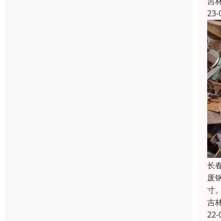
吉
23-
长
废
寸
吉
22-