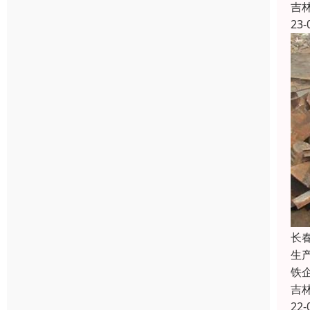
吉
23-
长
生
铁
吉
22-