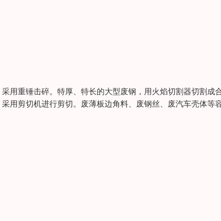
，采用重锤击碎。特厚、特长的大型废钢，用火焰切割器切割成
，采用剪切机进行剪切。废薄板边角料、废钢丝、废汽车壳体等