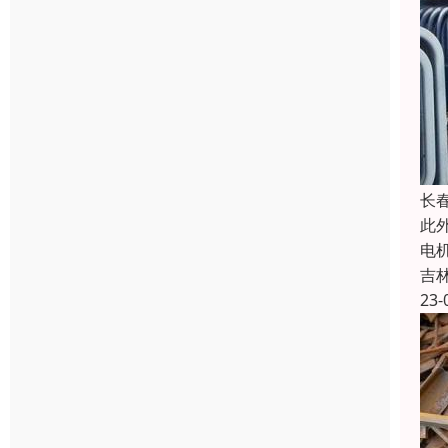
长
此
电
吉
23-