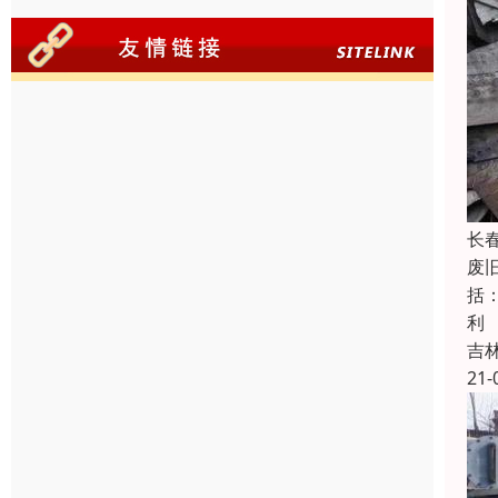
长
废
括
利
吉
21-