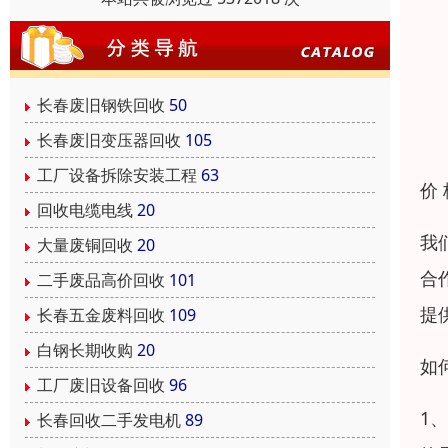
长春废旧钢铁回收
50
长春废旧变压器回收
105
工厂设备拆除安装工程
63
价
回收电缆电线
20
我
大量废铜回收
20
合
二手废品高价回收
101
提
长春五金废料回收
109
白钢长期收购
20
如
工厂废旧设备回收
96
1
长春回收二手发电机
89