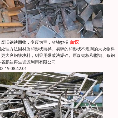
面议
春废旧钢铁回收，变废为宝，省钱妙招
钢处理方法因材质和形状而异。易碎的和形状不规则的大块物料
。更大废钢铁块料，则采用爆破法爆碎。厚废钢板和型钢、条钢
林省鹏达再生资源利用有限公司
02-19 08:42:01