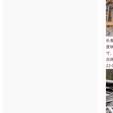
长
废
寸
吉
22-