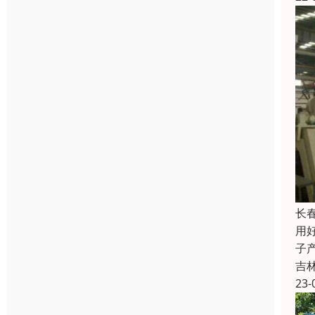
长
用
子
吉
23-