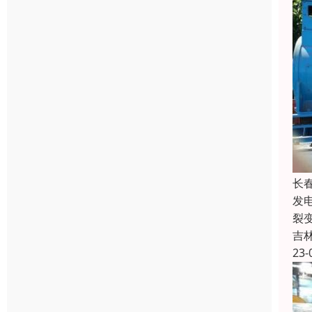
长
发
裂
吉
23-