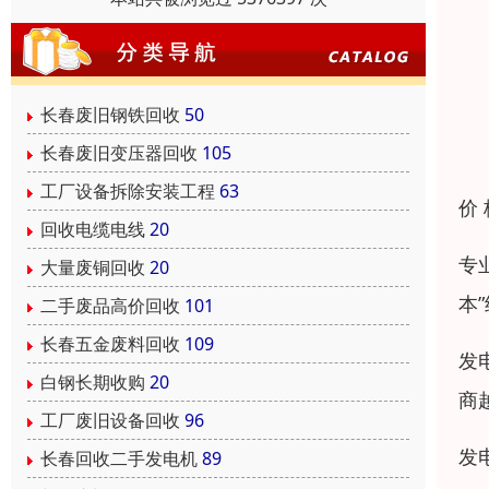
长春废旧钢铁回收
50
长春废旧变压器回收
105
工厂设备拆除安装工程
63
价
回收电缆电线
20
专
大量废铜回收
20
本
二手废品高价回收
101
长春五金废料回收
109
发
白钢长期收购
20
商
工厂废旧设备回收
96
发
长春回收二手发电机
89