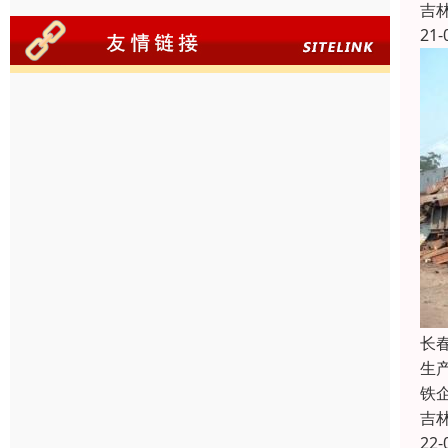
吉
21-
长
生
铁
吉
22-