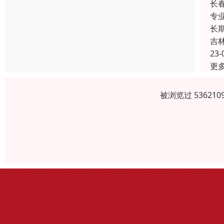
长
专
长
吉
23-
更
被浏览过 5362