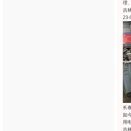
理
吉
23-
长
如
用
吉