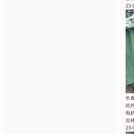
23-
长
此
电
吉
23-