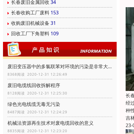
长春废旧金属回收
34
长春收购工厂废料
153
收购废旧机械设备
31
回收工厂下角塑料
109
废旧变压器中的多氯联苯对环境的污染是非常大的
8368阅读 2020-12-31 12:26:49
废旧电缆线回收拆解程序
8128阅读 2020-12-31 12:25:30
长
经
绿色光电线缆无毒无污染
种
8487阅读 2020-12-31 12:24:29
吉
机械法资源再生技术对废电缆回收的意义
23-
8835阅读 2020-12-31 12:23:20