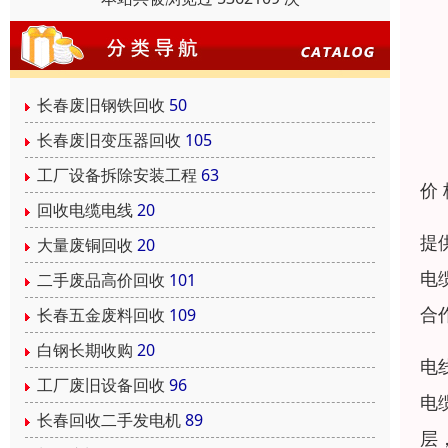
长春废旧钢铁回收
50
长春废旧变压器回收
105
工厂设备拆除安装工程
63
价
回收电缆电线
20
提
大量废铜回收
20
电
二手废品高价回收
101
合
长春五金废料回收
109
白钢长期收购
20
电
工厂废旧设备回收
96
电
长春回收二手发电机
89
层