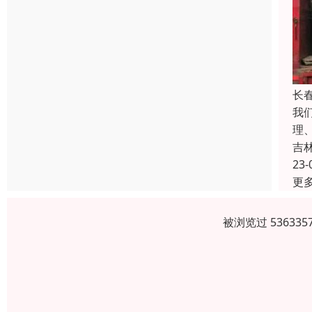
长
我
理
吉
23-
更
被浏览过 5363