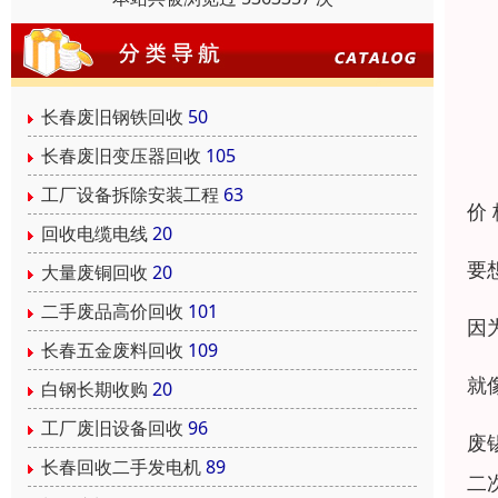
长春废旧钢铁回收
50
长春废旧变压器回收
105
工厂设备拆除安装工程
63
价
回收电缆电线
20
要
大量废铜回收
20
二手废品高价回收
101
因
长春五金废料回收
109
就
白钢长期收购
20
工厂废旧设备回收
96
废
长春回收二手发电机
89
二