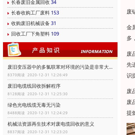
长春废旧金属回收
34
废
长春收购工厂废料
153
收购废旧机械设备
31
金
回收工厂下角塑料
109
多
废
先
废旧变压器中的多氯联苯对环境的污染是非常大的
识
8370阅读 2020-12-31 12:26:49
废旧电缆线回收拆解程序
废
8128阅读 2020-12-31 12:25:30
废
绿色光电线缆无毒无污染
提
8488阅读 2020-12-31 12:24:29
机械法资源再生技术对废电缆回收的意义
8837阅读 2020-12-31 12:23:20