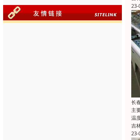
23-
长
主
温
吉
23-