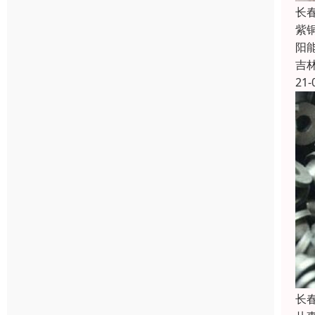
长
紫
阳
吉
21-
长