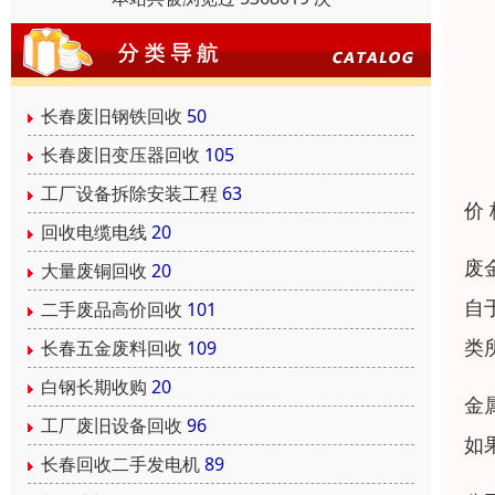
长春废旧钢铁回收
50
长春废旧变压器回收
105
工厂设备拆除安装工程
63
价
回收电缆电线
20
废
大量废铜回收
20
自
二手废品高价回收
101
类
长春五金废料回收
109
白钢长期收购
20
金
工厂废旧设备回收
96
如
长春回收二手发电机
89