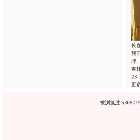
长
我
理
吉
23-
更
被浏览过 5368