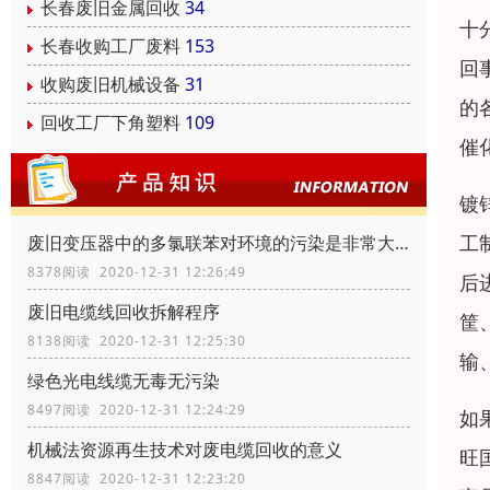
长春废旧金属回收
34
十
长春收购工厂废料
153
回
收购废旧机械设备
31
的
回收工厂下角塑料
109
催
镀
工
废旧变压器中的多氯联苯对环境的污染是非常大的
8378阅读 2020-12-31 12:26:49
后
废旧电缆线回收拆解程序
筐
8138阅读 2020-12-31 12:25:30
输
绿色光电线缆无毒无污染
8497阅读 2020-12-31 12:24:29
如
机械法资源再生技术对废电缆回收的意义
旺
8847阅读 2020-12-31 12:23:20