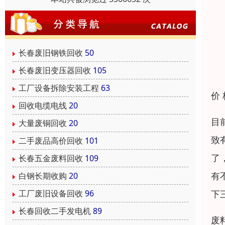
长春废旧钢铁回收
50
长春废旧变压器回收
105
工厂设备拆除安装工程
63
价
回收电缆电线
20
目
大量废铜回收
20
致
二手废品高价回收
101
了
长春五金废料回收
109
有
白钢长期收购
20
下
工厂废旧设备回收
96
长春回收二手发电机
89
废