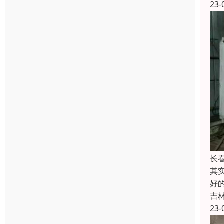
23-
长
其
好
吉
23-