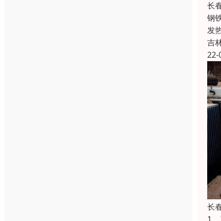
长
钢
发
吉
22-
长
1